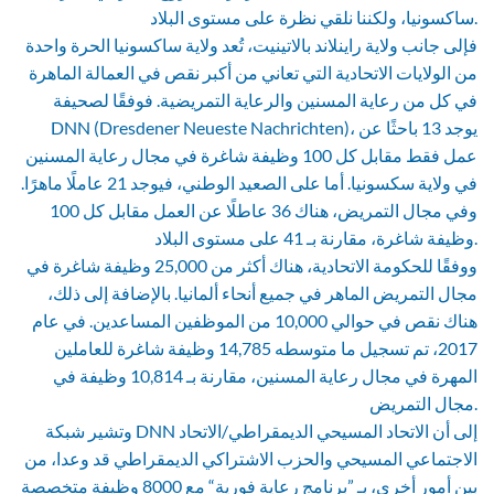
ساكسونيا، ولكننا نلقي نظرة على مستوى البلاد.
فإلى جانب ولاية راينلاند بالاتينيت، تُعد ولاية ساكسونيا الحرة واحدة
من الولايات الاتحادية التي تعاني من أكبر نقص في العمالة الماهرة
في كل من رعاية المسنين والرعاية التمريضية. فوفقًا لصحيفة
DNN (Dresdener Neueste Nachrichten)، يوجد 13 باحثًا عن
عمل فقط مقابل كل 100 وظيفة شاغرة في مجال رعاية المسنين
في ولاية سكسونيا. أما على الصعيد الوطني، فيوجد 21 عاملًا ماهرًا.
وفي مجال التمريض، هناك 36 عاطلًا عن العمل مقابل كل 100
وظيفة شاغرة، مقارنة بـ 41 على مستوى البلاد.
ووفقًا للحكومة الاتحادية، هناك أكثر من 25,000 وظيفة شاغرة في
مجال التمريض الماهر في جميع أنحاء ألمانيا. بالإضافة إلى ذلك،
هناك نقص في حوالي 10,000 من الموظفين المساعدين. في عام
2017، تم تسجيل ما متوسطه 14,785 وظيفة شاغرة للعاملين
المهرة في مجال رعاية المسنين، مقارنة بـ 10,814 وظيفة في
مجال التمريض.
وتشير شبكة DNN إلى أن الاتحاد المسيحي الديمقراطي/الاتحاد
الاجتماعي المسيحي والحزب الاشتراكي الديمقراطي قد وعدا، من
بين أمور أخرى، بـ ”برنامج رعاية فورية“ مع 8000 وظيفة متخصصة