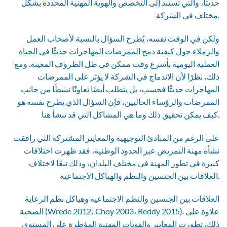
حديثًا، والتي تستند إلى التخصص والهوية المهنية المحددة بشكل
مختلف في الشركة.
ولكن في الوقت نفسه، يُطرح السؤال بالنسبة لأصحاب العمل
والزملاء حول كيفية دمج الممرضات المهاجرات حديثًا في الحياة
العملية اليومية بأسرع وقت ممكن في ظل الظروف المعينة. ومع
ذلك، نظرًا لأن الاندماج في الشركة لا يؤثر على الممرضات
المهاجرات حديثًا فحسب، بل يتطلب أيضًا تعاونًا نشطًا من جانب
الممرضات والرؤساء الحاليين، فإن السؤال الذي يطرح نفسه هو
كيف يمكن تحقيق ذلك وما هي المشاكل التي قد تنشأ هنا.
على الرغم من المبادئ التوجيهية والمعايير المشتركة التي رافقت
نشأة مهنة التمريض عبر الحدود الوطنية، فقد ظهرت اختلافات
كبيرة في تطور المهنة في مختلف البلدان، وذلك تبعًا لاختلاف
العلاقات بين الجنسين والنظم والهياكل الاجتماعية.
العلاقات بين الجنسين والنظم الاجتماعية وهياكل نظم الرعاية
الصحية (Wrede 2012، Choy 2003، Reddy 2015). علاوة على
ذلك، تطورت المعايير والهويات المهنية المؤطرة على المستوى