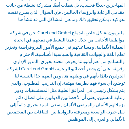
المهاجرين حديثًا فحسب، بل يتطلب أيضًا مشاركة نشطة من جانب
مقدمي الرعاية والرؤساء الحاليين، فإن السؤال الذي يطرح نفسه
هو كيف يمكن تحقيق ذلك وما هي المشاكل التي قد تنشأ هنا.
نحن في شركة CareLend GmbH ملتزمون بشكل خاص باندماج
مواطنينا الأجانب من خلال دعمنا النشط في دمجهم في الحياة
العملية الألمانية، ومساعدتهم في جميع الأمور البيروقراطية وتعزيز
تعلم اللغة والجوانب الثقافية والسياسية الأساسية. الاحترام
والتسامح من أهم أولوياتنا. يحرص محمد بحيري، المدير الإداري
لشركة CareLend GmbH، وفريقه على أن يشعر أخصائيو الرعاية
الدوليون دائمًا بأنهم في وطنهم هنا، ومن المهم جدًا بالنسبة لنا
توضيح أي سوء فهم بطريقة مهتمة. إن التدريب المطلوب، والذي
يتم بشكل رئيسي في المرافق الطبية مثل المستشفيات ودور
رعاية المسنين، يعني أن الأخصائيين الدوليين على اتصال دائم
بزملائهم الألمان والمرضى الألمان. يسعى السيد بحيري دائماً إلى
نقل خبرته الواسعة ومعرفته بالروابط بين الثقافات بين المجتمعين
الألماني والعربي إلى الموظفين.