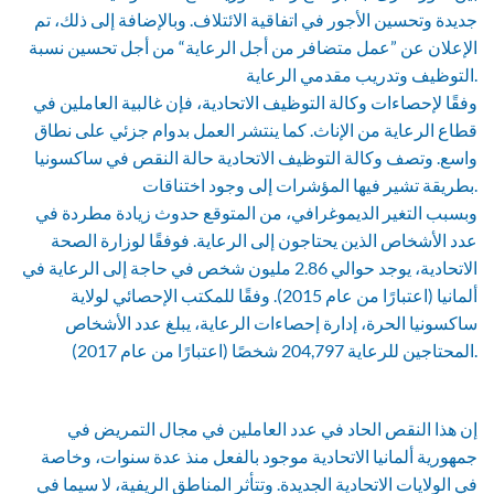
جديدة وتحسين الأجور في اتفاقية الائتلاف. وبالإضافة إلى ذلك، تم
الإعلان عن ”عمل متضافر من أجل الرعاية“ من أجل تحسين نسبة
التوظيف وتدريب مقدمي الرعاية.
وفقًا لإحصاءات وكالة التوظيف الاتحادية، فإن غالبية العاملين في
قطاع الرعاية من الإناث. كما ينتشر العمل بدوام جزئي على نطاق
واسع. وتصف وكالة التوظيف الاتحادية حالة النقص في ساكسونيا
بطريقة تشير فيها المؤشرات إلى وجود اختناقات.
وبسبب التغير الديموغرافي، من المتوقع حدوث زيادة مطردة في
عدد الأشخاص الذين يحتاجون إلى الرعاية. فوفقًا لوزارة الصحة
الاتحادية، يوجد حوالي 2.86 مليون شخص في حاجة إلى الرعاية في
ألمانيا (اعتبارًا من عام 2015). وفقًا للمكتب الإحصائي لولاية
ساكسونيا الحرة، إدارة إحصاءات الرعاية، يبلغ عدد الأشخاص
المحتاجين للرعاية 204,797 شخصًا (اعتبارًا من عام 2017).
إن هذا النقص الحاد في عدد العاملين في مجال التمريض في
جمهورية ألمانيا الاتحادية موجود بالفعل منذ عدة سنوات، وخاصة
في الولايات الاتحادية الجديدة. وتتأثر المناطق الريفية، لا سيما في