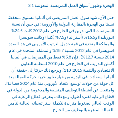
3.1 الهجرة وظهور أسواق العمل التمريضية المعولمة
حتى الآن، شهد سوق العمل التمريضي في ألمانيا مستوى منخفضًا
نسبيًا من الهجرة بالمقارنة الدولية والأوروبية: في حين أن نسبة
الممرضات اللاتي تدربن في الخارج في عام 2013 كانت 24.5%
(نيوزيلندا) و16.5% (أستراليا) و7.5% (كندا) وكانت سويسرا
والمملكة المتحدة في قمة جدول الترتيب الأوروبي في هذا الصدد
(سويسرا في عام 2012 بنسبة 18.7% والمملكة المتحدة في عام
2014 بنسبة 12.7%)، فإن 5.8% فقط من الممرضات في ألمانيا
أكملن التدريب في الخارج في عام 2010 (منظمة التعاون
الاقتصادي والتنمية 2015: 118).ويرجع ذلك جزئيًا إلى حقيقة أن
ألمانيا استفادت في البداية من خيار تعليق حرية حركة العمالة بعد
كل جولة من جولات توسيع الاتحاد الأوروبي منذ عام 2004 فصاعدًا،
وامتنعت عن أنشطة التوظيف المنسقة والمدعومة من الدولة في
قطاع الرعاية لفترة أطول. ومع ذلك، يتعرض قطاع الرعاية في
الوقت الحالي لضغوط متزايدة لتكملة استراتيجياته الحالية لتأمين
العمالة الماهرة بالتوظيف من الخارج.