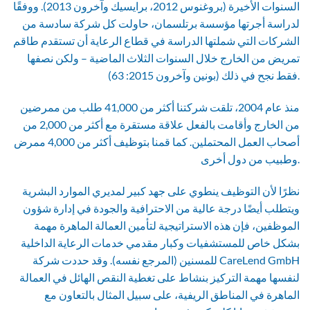
السنوات الأخيرة (بروغنوس 2012، برايسيك وآخرون 2013). ووفقًا
لدراسة أجرتها مؤسسة برتلسمان، حاولت كل شركة سادسة من
الشركات التي شملتها الدراسة في قطاع الرعاية أن تستقدم طاقم
تمريض من الخارج خلال السنوات الثلاث الماضية – ولكن نصفها
فقط نجح في ذلك (بونين وآخرون 2015: 63).
منذ عام 2004، تلقت شركتنا أكثر من 41,000 طلب من ممرضين
من الخارج وأقامت بالفعل علاقة مستقرة مع أكثر من 2,000 من
أصحاب العمل المحتملين. كما قمنا بتوظيف أكثر من 4,000 ممرض
وطبيب من دول أخرى.
نظرًا لأن التوظيف ينطوي على جهد كبير لمديري الموارد البشرية
ويتطلب أيضًا درجة عالية من الاحترافية والجودة في إدارة شؤون
الموظفين، فإن هذه الاستراتيجية لتأمين العمالة الماهرة مهمة
بشكل خاص للمستشفيات وكبار مقدمي خدمات الرعاية الداخلية
للمسنين (المرجع نفسه). وقد حددت شركة CareLend GmbH
لنفسها مهمة التركيز بنشاط على تغطية النقص الهائل في العمالة
الماهرة في المناطق الريفية، على سبيل المثال بالتعاون مع