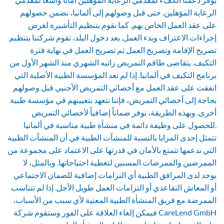
الرعاية المؤهلين. حتى قبل وصولهم إلى ألمانيا، نضمن حصولهم
على عقد العمل الخاص بهم. كما نقوم بتنظيم التأشيرة لغرض
إجراءات الاعتراف وبدء العمل. بعد دخول البلد، تقوم شركتنا بتنظيم
تصريح الإقامة وتصريح العمل ثم تصريح العمل في نهاية فترة
التكيف. يتقاضى طاقم التمريض راتبه الشهري منذ الشهر الأول من
برنامج التكيف في ألمانيا. إذا لم تعد المؤسسة الطبية الأصلية التي
اتفقت على عقد العمل مع أخصائي التمريض الأجنبي قبل وصولهم
بحاجة إلى أخصائي التمريض، فإننا نتعهد بتعيينهم في مؤسسة طبية
أخرى. وبهذه الطريقة، نوفر ضماناً إضافياً لأخصائي التمريض
للحصول على وظيفة دائمة في منشأة طبية مناسبة في ألمانيا.
تتمثل إحدى المزايا بالنسبة للمنشآت الطبية في أن المنشآت الطبية
التي ندعمها تتمتع بالأمان في قدرتها على الاعتماد على مجموعة من
الممرضين والممرضات المسنين لتغطية احتياجاتها. وبالمثل، لا
يوجد لدى المرافق الطبية أي التزامات إضافية للضمان الاجتماعي
أو المعاش التقاعدي أو التزامات العمل طويل الأجل. إذا لم تتناسب
الممرضة مع فريق المنشأة الطبية المعنية لأي سبب من الأسباب،
فيمكن إلغاء العلاقة على الفور وستقوم شركة CareLend GmbH