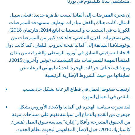
مستشفى سانا كلينيكوم في بورنا.
إن هجرة الممرضات إلى ألمانيا ليست ظاهرة جديدة: فعلى سبيل
المثال، كانت هناك بالفعل مبادرات توظيف مستهدفة للممرضات
الكوريات في الستينيات والسبعينيات (يانغ 2014، هارتمان 2016).
وفي تسعينيات القرن الماضي، جاء عدد كبير من الممرضات من
يوغوسلافيا السابقة إلى ألمانيا نتيجة لحروب البلقان، كما كانت دول
الاتحاد السوفيتي السابق في أوروبا الوسطى والشرقية من بلدان
المنشأ المهمة للممرضات منذ التسعينيات (بونين وآخرون 2015).
ومع ذلك، تختلف حركات الهجرة الحديثة لمهنيي الرعاية عن
سابقاتها من حيث الشروط الإطارية الرئيسية:
ارتفعت ضغوط العمل في قطاع الرعاية بشكل حاد بسبب
النقص في العمال المهرة.
لقد تغيرت سياسة الهجرة في ألمانيا والاتحاد الأوروبي بشكل
جوهري من القمع والدفاع إلى سياسة تقوم على مساحات مرنة
من الحقوق المتدرجة وأفكار ”إدارة“ سياسة سوق العمل (هيس/
كاسباريك 2010، حول الإطار المفاهيمي لبحوث نظام الحدود،