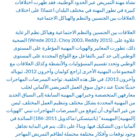
نشأة مهنة التمريض عبر الحدود الوطنية، فقد ظهرت اختلافات
كبيرة في تطور المهنة في مختلف البلدان اعتمادًا على اختلاف
العلاقات بين الجنسين والنظم والهياكل الاجتماعية.
العلاقات بين الجنسين والنظم الاجتماعية وهياكل نظم الرعاية
الصحية (Wrede 2012، Choy 2003، Reddy 2015). علاوة على
ذلك، تطورت المعايير والهويات المهنية المؤطرة على المستوى
الوطني إلى حد كبير بالتفاعل مع اللوائح المحددة على المستوى
الوطني وتحدد تقسيم المسؤوليات والأنشطة وكذلك العلاقات مع
المجموعات المهنية الأخرى (راجع كولمان وآخرون 2012، ثيوبالد
وآخرون 2013). في ظل هذه الخلفية، تواجه الممرضات المهاجرات
حديثًا تحديًا عند دخول سوق العمل التمريضي الألماني لجلب
معارفهن المتخصصة وخبراتهن المهنية السابقة إلى السياق الجديد
من المهنية المحددة بشكل مختلف وتنظيم العمل المختلف. ليس
من غير المألوف أن يُتوقع من الممرضات المهاجرات تبني ”الهويات
[المهنية] المهيمنة“ (باتنيتسكي/ماكدويل 2011: 186) السائدة في
ألمانيا دون التشكيك فيها. وبناءً على ذلك، يتم في البداية تجاهل
وجود توقعات وأفكار مختلفة محتملة لطاقم التمريض المهاجر