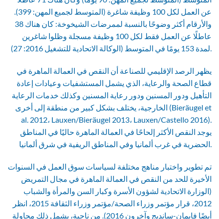
عن العمل لكل 100 وظيفة شاغرة (المتوسط لجميع المهن: 399).
والأرقام أكثر وضوحًا بالنسبة لممرضات الشيخوخة: كان هناك 38
عاطلًا عن العمل فقط لكل 100 وظيفة مسجلة وظلوا شاغرين
لمدة 153 يومًا في المتوسط (الوكالة الاتحادية للتشغيل 2016: 27).
يظهر الرصد الإقليمي للصناعة أن النقص في العمالة الماهرة في
قطاع الصحة والرعاية، الذي يشمل المستشفيات وعيادات إعادة
التأهيل ودور المسنين ودور رعاية المسنين وكذلك خدمات الرعاية
الخارجية، يختلف بشكل كبير من منطقة إلى أخرى (Bieräugel et
al. 2012، Lauxen/Bieräugel 2013، Lauxen/Castello 2016).
يوجد النقص الأكثر إلحاحًا في العمالة الماهرة حاليًا في المناطق
الحضرية في غرب ألمانيا وفي المناطق الريفية في شرق ألمانيا.
تم تطوير واختبار مناهج مختلفة لسياسات سوق العمل في السنوات
الأخيرة للحد من النقص في العمالة الماهرة في مجال التمريض
(الوزارة الاتحادية لشؤون الأسرة وكبار السن والمرأة والشباب
2012، قرار مؤتمر وزراء الصحة/مؤتمر وزراء الثقافة 2015، انظر
أيضًا فايمان-سانديج وآخرون 2016). من ناحية، يشمل ذلك محاولة