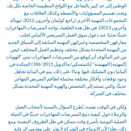
الوطني إلى حد كبير بالتفاعل مع اللوائح التنظيمية الخاصة بكل بلد،
وتحدد تقسيم المسؤوليات والأنشطة وكذلك العلاقات مع
المجموعات المهنية الأخرى (راجع كولمان وآخرون 2012، ثيوبالد
وآخرون 2013). في ظل هذه الخلفية، تواجه الممرضات المهاجرات
حديثًا تحديًا عند دخول سوق العمل التمريضي الألماني لجلب
معارفهن المتخصصة وخبراتهن المهنية السابقة إلى السياق الجديد
من المهنية المحددة بشكل مختلف وتنظيم العمل المختلف. ليس
من غير المألوف أن يُتوقع من الممرضات المهاجرات تبني ”الهويات
[المهنية] المهيمنة“ (باتنيتسكي/ماكدويل 2011: 186) السائدة في
ألمانيا دون التشكيك فيها. وبناءً على ذلك، يتم في البداية تجاهل
وجود توقعات وأفكار مختلفة محتملة لطاقم التمريض المهاجر
حديثًا، والتي تستند إلى التخصص والهوية المهنية المحددة بشكل
مختلف في الشركة.
ولكن في الوقت نفسه، يُطرح السؤال بالنسبة لأصحاب العمل
والزملاء حول كيفية دمج الممرضات المهاجرات حديثًا في الحياة
العملية اليومية بأسرع وقت ممكن في ظل الظروف المعينة. ومع
ذلك، نظرًا لأن الاندماج في الشركة لا يؤثر على مقدمي الرعاية