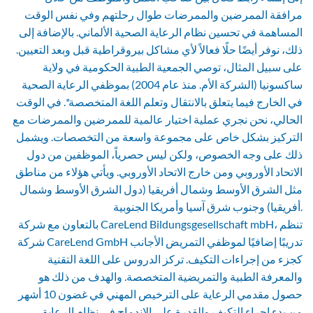
مرافقة الممرضين والممرضات طوال رحلتهم وفي نفس الوقت
المساهمة في تحسين نظام الرعاية الصحية الألماني. بالإضافة إلى
ذلك، نوفر أيضًا حلًا فعالاً لأي مشاكل بيروقراطية قبل وبعد التعيين.
على سبيل المثال، توصي الجمعية الطبية الحكومية في ولاية
ساكسونيا (الشركة الأم. منذ عام 2004) بموظفي الرعاية الصحية
في الخارج فيما يتعلق بالانتقال وتعلم اللغة المتخصصة*. في الوقت
الحالي، نحن نجري عملية اختيار عالمية للممرضين والممرضات مع
التركيز بشكل خاص على مجموعة واسعة من التخصصات. ويشمل
ذلك على وجه الخصوص، ولكن ليس حصرياً، الموظفين من دول
الاتحاد الأوروبي ومن خارج الاتحاد الأوروبي. ويأتي هؤلاء من مناطق
مثل الشرق الأوسط وشمال أفريقيا (دول الشرق الأوسط وشمال
أفريقيا) وجنوب شرق آسيا وأمريكا الجنوبية.
بالتعاون مع شركة CareLend Bildungsgesellschaft mbH، تنظم
شركة CareLend GmbH تدريبًا إضافيًا لموظفي التمريض الأجانب
كجزء من إجراءات التكيف. تركز الدروس على اللغة التقنية
والمعرفة الطبية والتمريضية المتخصصة. والهدف من ذلك هو
حصول مقدمي الرعاية على الترخيص المهني في غضون 10 أشهر
من بدء إجراء التكيف والقدرة على الاندماج في نظام الرعاية