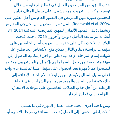
جذب المزيد من الموظفين للعمل في قطاع الرعاية من خلال
توسيع إمكانات التدريب. وهذا يشمل، على سبيل المثال، تدابير
لتحسين صورة مهن التمريض في التصور العام من أجل العثور على
المزيد من المتدربين بين خريجي المدارس (Rodewald et al. 2006،
المعهد الألماني للمهن التمريضية الملائمة 2014: 34). ويشمل ذلك
أيضًا تدابير ما بعد التأهيل (بونين وآخرون 2015)، حيث فتحت
الولايات الاتحادية كل على حدة باب التدريب أمام الحاصلين على
مؤهلات دراسية دنيا. وبالتالي يمكن منح الأشخاص الحاصلين على
شهادة إتمام المرحلة الإعدادية (على مراحل) إمكانية الوصول إلى
مهنة متخصصة من خلال السماح لهم بإكمال برنامج تدريبي مختصر
ليصبحوا عمالاً مهرة بعد الحصول على مؤهل مساعد لمدة عام واحد
(على سبيل المثال ولاية هيسن وراينلاند بالاتينات). بالإضافة إلى
ذلك، يتم تطوير المزيد والمزيد من برامج الشهادات في قطاع
الرعاية من أجل جذب الطلاب الحاصلين على مؤهلات الالتحاق
بالجامعة إلى قطاع الرعاية.
ومن ناحية أخرى، يجب جلب العمال المهرة في ما يسمى
”الاحتياطي الخفي“ إلى العمل (خاصة النساء في مرحلة الأسرة أو