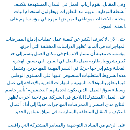
وفي المقابل، يقوم أرباب العمل في البلدان المستهدفة بتكييف
أنشطة التوظيف لديهم مع التطورات ويحاولون استخدام آليات
مختلفة للاحتفاظ بموظفي التمريض المهرة في مؤسساتهم على
المدى الطويل.
حتى الآن، لا يُعرف الكثير عن كيفية عمل عمليات إدماج الممرضات
المهاجرات في ألمانيا. تُظهر الدراسات المختلفة التي أجرتها
مؤسسات معينة أن مسار الاندماج في مكان العمل يتسم إلى حد
كبير بشروط إطارية تعمل بالفعل في الفترة التي تسبق الهجرة
الفعلية ويتم إدراجها جزئيًا في السير المهنية للمهاجرين. وتشمل
هذه الشروط المتطلبات المنصوص عليها على المستوى الوطني
فيما يتعلق بالمؤهلات المهنية والمهارات اللغوية بالإضافة إلى عمل
وسطاء سوق العمل، الذين يكون لخدماتهم ”التحضيرية“ تأثير حاسم
على العمل (المشترك) اللاحق في الشركة. من ناحية أخرى، تُظهر
النتائج مدى اضطرار الممرضات المهاجرات حديثًا إلى أداء أعمال
التكيف والانتقال المتعلقة بالممارسة في سياق عملهن الجديد.
على الرغم من المبادئ التوجيهية والمعايير المشتركة التي رافقت