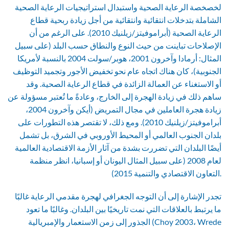
لخصخصة الرعاية الصحية واستبدال استراتيجيات الرعاية الصحية
الشاملة بتدخلات انتقائية وانتقائية من أجل زيادة ربحية قطاع
الرعاية الصحية (أبراموفيتز/زيلنيك 2010). على الرغم من أن
الإصلاحات تباينت من حيث النوع والنطاق حسب البلد (على سبيل
المثال: أرمادا وآخرون 2001، هوبر/سولت 2004 بالنسبة لأمريكا
الجنوبية)، كان هناك اتجاه عام نحو تخفيض الأجور وتجميد التوظيف
أو الاستغناء عن العمالة الزائدة في قطاع الرعاية الصحية. وقد
ساهم ذلك في زيادة الهجرة إلى الخارج، وعادةً ما تُعتبر مسؤولة عن
زيادة هجرة العاملين في مجال التمريض (أيكن وآخرون 2004،
أبراموفيتز/زيلنيك 2010). ومع ذلك، لا تقتصر هذه التطورات على
بلدان الجنوب العالمي أو المحيط الأوروبي في الشرق، بل تشمل
أيضًا البلدان التي تضررت بشدة من آثار الأزمة الاقتصادية العالمية
لعام 2008 (على سبيل المثال اليونان أو إسبانيا، انظر منظمة
التعاون الاقتصادي والتنمية 2015).
تجدر الإشارة إلى أن التوجه الجغرافي لهجرة مقدمي الرعاية غالبًا
ما يرتبط بالعلاقات التي نمت تاريخيًا بين البلدان. وغالبًا ما تعود
الجذور إلى زمن الاستعمار والإمبريالية (Choy 2003، Wrede