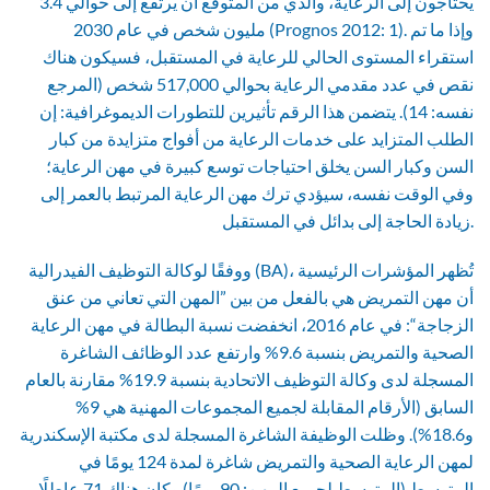
يحتاجون إلى الرعاية، والذي من المتوقع أن يرتفع إلى حوالي 3.4
مليون شخص في عام 2030 (Prognos 2012: 1). وإذا ما تم
استقراء المستوى الحالي للرعاية في المستقبل، فسيكون هناك
نقص في عدد مقدمي الرعاية بحوالي 517,000 شخص (المرجع
نفسه: 14). يتضمن هذا الرقم تأثيرين للتطورات الديموغرافية: إن
الطلب المتزايد على خدمات الرعاية من أفواج متزايدة من كبار
السن وكبار السن يخلق احتياجات توسع كبيرة في مهن الرعاية؛
وفي الوقت نفسه، سيؤدي ترك مهن الرعاية المرتبط بالعمر إلى
زيادة الحاجة إلى بدائل في المستقبل.
ووفقًا لوكالة التوظيف الفيدرالية (BA)، تُظهر المؤشرات الرئيسية
أن مهن التمريض هي بالفعل من بين ”المهن التي تعاني من عنق
الزجاجة“: في عام 2016، انخفضت نسبة البطالة في مهن الرعاية
الصحية والتمريض بنسبة 9.6% وارتفع عدد الوظائف الشاغرة
المسجلة لدى وكالة التوظيف الاتحادية بنسبة 19.9% مقارنة بالعام
السابق (الأرقام المقابلة لجميع المجموعات المهنية هي 9%
و18.6%). وظلت الوظيفة الشاغرة المسجلة لدى مكتبة الإسكندرية
لمهن الرعاية الصحية والتمريض شاغرة لمدة 124 يومًا في
المتوسط (المتوسط لجميع المهن: 90 يومًا) وكان هناك 71 عاطلًا