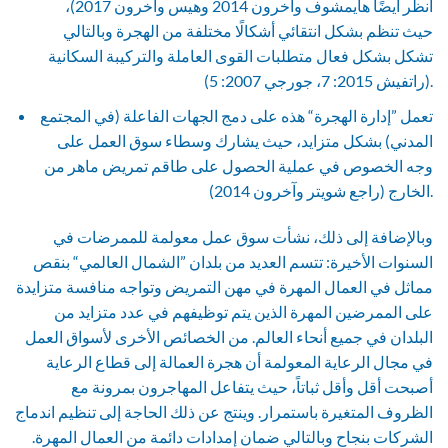
انظر أيضًا هايمشوف وآخرون 2014 وهيس وآخرون 2017)،
حيث تنظم بشكل انتقائي أشكالًا مختلفة من الهجرة وبالتالي
تشكل بشكل فعال متطلبات القوى العاملة والتركيبة السكانية
(راتفيش 2015: 7، جورجي 2007: 5).
تعمل ”إدارة الهجرة“ هذه على دمج الجهات الفاعلة (في المجتمع
المدني) بشكل متزايد، حيث يشارك وسطاء سوق العمل على
وجه الخصوص في عملية الحصول على طاقم تمريض ماهر من
الخارج (راجع شويتر وآخرون 2014).
وبالإضافة إلى ذلك، نشأت سوق عمل معولمة للممرضات في
السنوات الأخيرة: تتسم العديد من بلدان ”الشمال العالمي“ بنقص
مماثل في العمال المهرة في مهن التمريض وتواجه منافسة متزايدة
على الممرضين المهرة الذين يتم توظيفهم في عدد متزايد من
البلدان في جميع أنحاء العالم. من الخصائص الأخرى لأسواق العمل
في مجال الرعاية المعولمة أن هجرة العمالة إلى قطاع الرعاية
أصبحت أقل وأقل ثباتاً، حيث يتفاعل المهاجرون بمرونة مع
الظروف المتغيرة باستمرار. وينتج عن ذلك الحاجة إلى تنظيم اندماج
الشركات بنجاح وبالتالي ضمان إمدادات دائمة من العمال المهرة.