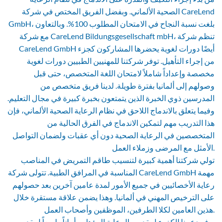
الصحية الألماني. وبفضل الفريق المختص في شركة CareLend
GmbH، بلغت نسبة النجاح في الامتحان المطلوب 100%. وبالتعاون
مع شركة CareLend Bildungsgesellschaft mbH، تنظم شركة
CareLend GmbH أيضًا دورات لغوية يحضرها المشاركون كجزء
من إجراء التأهيل. توفر شركتنا للمهنيين الطبيين دورات لغوية
مخصصة وإعداداً شاملاً لامتحان اللغة المتخصص، حتى قبل
وصولهم إلى ألمانيا بفترة طويلة. لدينا فريق متخصص من
المدرسين ذوي الخبرة الذين يتمتعون بخبرة كبيرة في مجال التعليم.
وفيما يتعلق بالاندماج اللاحق في نظام الرعاية الصحية الألماني، فإن
هذا التدريب مهم لتمكين الاندماج في الفرق الحالية من
المتخصصين في الرعاية الصحية دون أي عقبات ولضمان التواصل
الأمثل مع المرضى وزملاء العمل.
تولي شركتنا أهمية كبيرة لتنسيب طاقم التمريض في المناصب
المناسبة في المرافق الطبية. تتولى شركة CareLend GmbH مهمة
رعاية الأخصائيين في جميع الأمور لمدة عامين آخرين بعد حصولهم
على الترخيص المهني في ألمانيا. وهذا يضمن علاقة مستقرة خلال
هذين العامين لكلا الطرفين، الموظفين وأصحاب العمل.
يوفر دعمنا الكفء لمقدمي الرعاية المؤهلين أماناً واسعاً لمقدمي