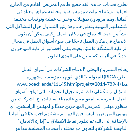
يطرح تحديات جديدة: لقد خضع طاقم التمريض القادم من الخارج
لعملية تنشئة اجتماعية مهنية وتقنية مختلفة عما هو معتاد في
ألمانيا، وهم مزودون بمؤهلات وخبرات عملية وتوقعات مختلفة
لأنشطتهم المهنية وتطورهم. وهذا يثير التساؤل حول المشاكل التي
تنشأ من حيث الاندماج في مكان العمل وكيف يمكن أن يكون
الاندماج في مكان العمل ناجحًا في ضوء أسواق العمل في مجال
الرعاية المشكّلة عالميًا، بحيث يبقى أخصائيو الرعاية المهاجرون
حديثًا في ألمانيا كعاملين على المدى الطويل.
يعالج المشروع البحثي ”اندماج الشركات في أسواق العمل
المعولمة“ الذي تقوم به مؤسسة مشهورة (BIGA، انظر
www.boeckler.de/11145.htm?projekt=2014-789-4) هذا
السؤال. وبناءً على ذلك، تم تسجيل التحديات التي تواجه أسواق
العمل التمريضية المعولمة وإعادة بناء أبعاد اندماج الشركات من
منظور مهنيي التمريض المهاجرين حديثًا والمهنيين الراسخين، أي
مهنيي التمريض والمشرفين الذين تم تنشئتهم اجتماعيًا في ألمانيا.
بالإضافة إلى ذلك، تم تطوير نقاط الانطلاق لـ ”إدارة الاندماج“
الناجحة للشركة بالتعاون مع مختلف أصحاب المصلحة. هذا هو