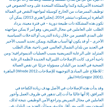
المتحدة الأمريكية وكندا والمملكة المتحدة على وجه الخصوص في
توظيف الممرضات من الخارج كوسيلة لمواجهة النقص في العمالة
الماهرة (بريسكوت/نيتشر 2014، إنجلترا/هنري 2013). يمكن أن
تكون هذه المشكلة ذات طبيعة دورية – في فترة معينة، يزداد
الطلب على العاملين في مجال التمريض، وهو أمر لا يمكن مواجهته
على المدى القصير من خلال زيادة التدريب أو التدخلات السياسية
الأخرى – أو قد يكون لها أسباب هيكلية. ويمكن تحديد السبب الأخير
في العديد من بلدان الشمال العالمي. فمن ناحية، هناك الطلب
المتزايد على الرعاية التمريضية بسبب العمليات الديموغرافية؛ ومن
ناحية أخرى، كانت الإصلاحات الليبرالية الجديدة لأنظمة الرعاية
الصحية في العديد من البلدان مسؤولة جزئيًا عن نقص العمالة
الماهرة (Wrede 2012؛ للاطلاع على المبادئ التوجيهية للإصلاحات،
انظر McGregor 2001).
وقد بدأت هذه الإصلاحات في الأصل بهدف زيادة الكفاءة في
المرافق، إلا أنها غالبًا ما أدت إلى تدهور في ظروف العمل وأجور
العاملين في مجال التمريض وتراجع الأمن الوظيفي. نتيجة لذلك،
أصبحت مهن التمريض أقل جاذبية، وبما أن العديد من البلدان في