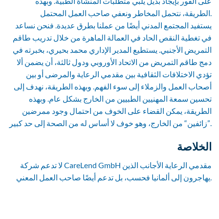
على الفور بإيجاد بديل يلبي متطلبات المنشأة الطبية. وبهذه
الطريقة، نتحمل المخاطر ونعفي صاحب العمل المحتمل.
يستفيد المجتمع المدني أيضًا من عملنا بطرق عديدة. فنحن نساعد
في تغطية النقص الحاد في العمالة الماهرة من خلال تدريب طاقم
التمريض الأجنبي. يستطيع المدير الإداري محمد بحيري، بخبرته في
دمج طاقم التمريض من الاتحاد الأوروبي ودول ثالثة، أن يضمن ألا
تؤدي الاختلافات الثقافية بين مقدمي الرعاية والمرضى أو بين
أصحاب العمل والزملاء إلى سوء الفهم. وبهذه الطريقة، نهدف إلى
تحسين سمعة المهنيين الطبيين من الخارج بشكل عام. وبهذه
الطريقة، يمكن القضاء على الخوف من احتمال وجود ممرضين
”زائفين“ من الخارج، وهو خوف لا أساس له من الصحة إلى حد كبير.
الخلاصة
لا تدعم شركة CareLend GmbH مقدمي الرعاية الأجانب الذين
يهاجرون إلى ألمانيا فحسب، بل تدعم أيضًا صاحب العمل المعني.