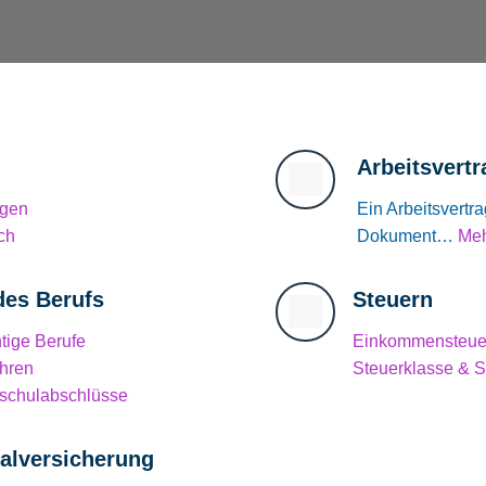
Arbeitsvertr
agen
Ein Arbeitsvertra
ch
Dokument…
Meh
es Berufs
Steuern
tige Berufe
Einkommensteue
hren
Steuerklasse & S
schulabschlüsse
alversicherung