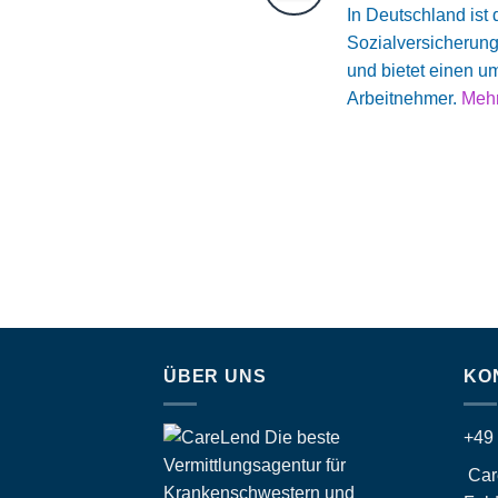
In Deutschland ist
Sozialversicherung
und bietet einen u
Arbeitnehmer.
Mehr
ÜBER UNS
KO
+49
Car