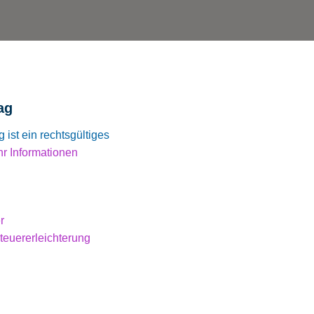
ag
g ist ein rechtsgültiges
r Informationen
r
teuererleichterung