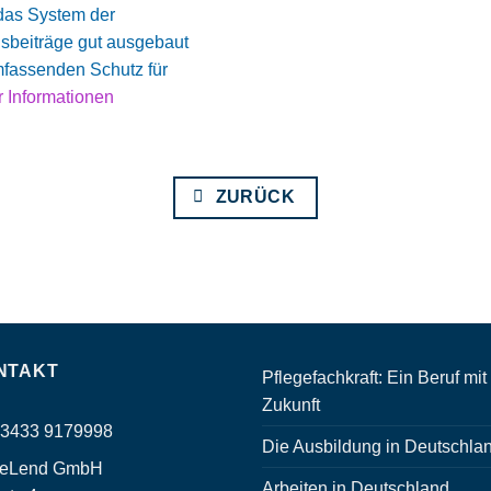
 das System der
sbeiträge gut ausgebaut
mfassenden Schutz für
 Informationen
ZURÜCK
NTAKT
Pflegefachkraft: Ein Beruf mit
Zukunft
 3433 9179998
Die Ausbildung in Deutschla
eLend GmbH
Arbeiten in Deutschland