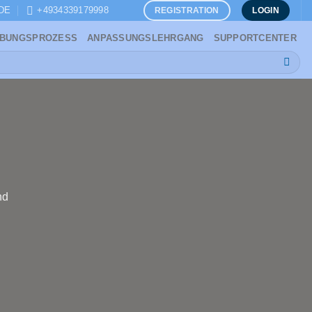
DE
+4934339179998
REGISTRATION
LOGIN
BUNGSPROZESS
ANPASSUNGSLEHRGANG
SUPPORTCENTER
nd