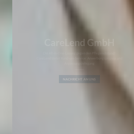
CareLend GmbH
Die All-in-One-Lösung gegen den Pflegenotstand!
CareLend bietet Rund-um-Service: Anwerbungsprozess und
Anpassungslehrgang
NACHRICHT AN UNS