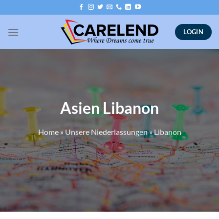
Skip
to
content
LOGIN
Asien Libanon
Home
»
Unsere Niederlassungen
»
Libanon