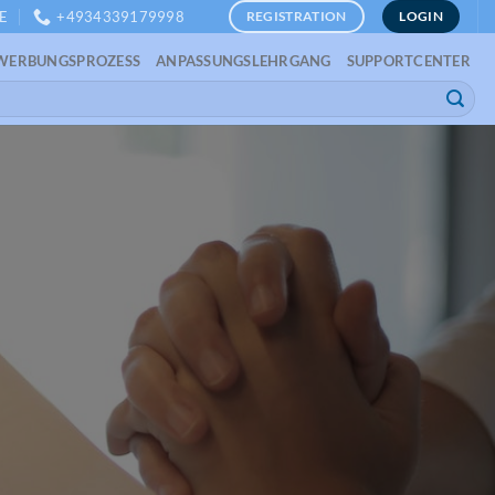
E
+4934339179998
REGISTRATION
LOGIN
WERBUNGSPROZESS
ANPASSUNGSLEHRGANG
SUPPORTCENTER