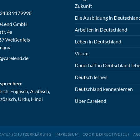
Zukunft
 3433 9179998
Die Ausbildung in Deutschlan
eLend GmbH
Arbeiten in Deutschland
str. 4a
67 Weißenfels
Leben in Deutschland
many
Visum
o@carelend.de
Dauerhaft in Deutschland leb
Deutsch lernen
 sprechen:
Deutschland kennenlernen
sch, Englisch, Arabisch,
zösisch, Urdu, Hindi
Über Carelend
DATENSCHUTZERKLÄRUNG
IMPRESSUM
COOKIE DIRECTIVE (EU)
AG