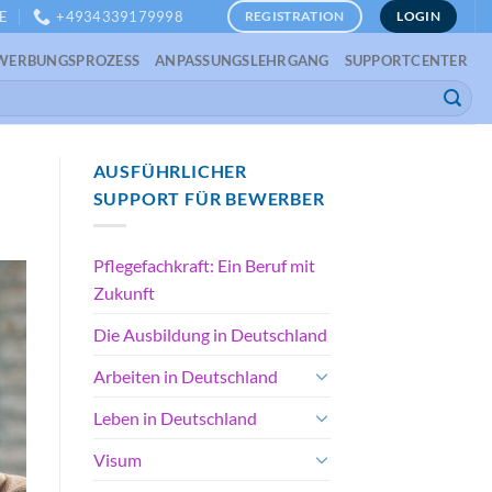
E
+4934339179998
REGISTRATION
LOGIN
WERBUNGSPROZESS
ANPASSUNGSLEHRGANG
SUPPORTCENTER
AUSFÜHRLICHER
SUPPORT FÜR BEWERBER
Pflegefachkraft: Ein Beruf mit
Zukunft
Die Ausbildung in Deutschland
Arbeiten in Deutschland
Leben in Deutschland
Visum