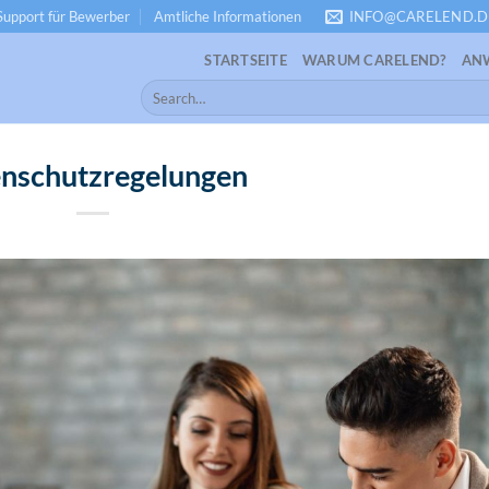
Support für Bewerber
Amtliche Informationen
INFO@CARELEND.D
STARTSEITE
WARUM CARELEND?
AN
nschutzregelungen