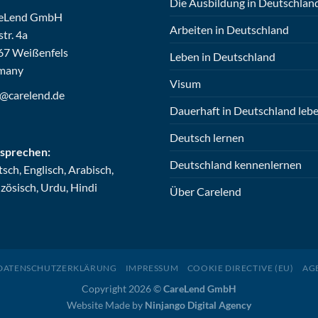
Die Ausbildung in Deutschlan
eLend GmbH
Arbeiten in Deutschland
str. 4a
67 Weißenfels
Leben in Deutschland
many
Visum
o@carelend.de
Dauerhaft in Deutschland leb
Deutsch lernen
 sprechen:
Deutschland kennenlernen
sch, Englisch, Arabisch,
zösisch, Urdu, Hindi
Über Carelend
DATENSCHUTZERKLÄRUNG
IMPRESSUM
COOKIE DIRECTIVE (EU)
AG
Copyright 2026 ©
CareLend GmbH
Website Made by
Ninjango Digital Agency